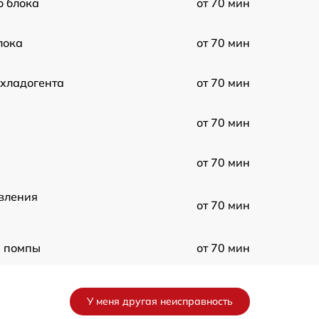
о блока
от 70 мин
лока
от 70 мин
 хладогента
от 70 мин
от 70 мин
от 70 мин
вления
от 70 мин
 помпы
от 70 мин
онера
от 70 мин
У меня другая неисправность