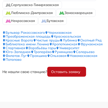
Серпуховско-Тимирязевская
Люблинско-Дмитровская
Замоскворецкая
Некрасовская
Бутовская
Бульвар Рокоссовского
Черкизовская
Преображенская площадь
Красносельская
Красные Ворота
Чистые пруды
Лубянка
Охотный Ряд
Библиотека имени Ленина
Кропоткинская
Фрунзенская
Спортивная
Воробьёвы горы
Университет
Юго-Западная
Тропарёво
Румянцево
Саларьево
Филатов Луг
Прокшино
Ольховая
Новомосковская
Потапово
Не нашли свою станцию?
Оставить заявку