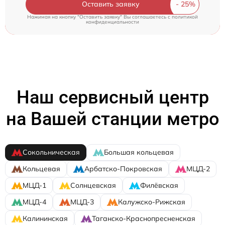
Оставить заявку
Нажимая на кнопку "Оставить заявку" Вы соглашаетесь c
политикой
конфиденциальности
Наш сервисный центр
на Вашей станции метро
Сокольническая
Большая кольцевая
Кольцевая
Арбатско-Покровская
МЦД-2
МЦД-1
Солнцевская
Филёвская
МЦД-4
МЦД-3
Калужско-Рижская
Калининская
Таганско-Краснопресненская