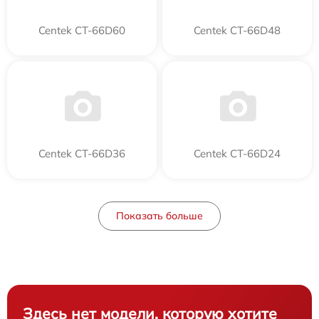
Centek CT-66D60
Centek CT-66D48
Centek CT-66D36
Centek CT-66D24
Показать больше
Здесь нет модели, которую хотите