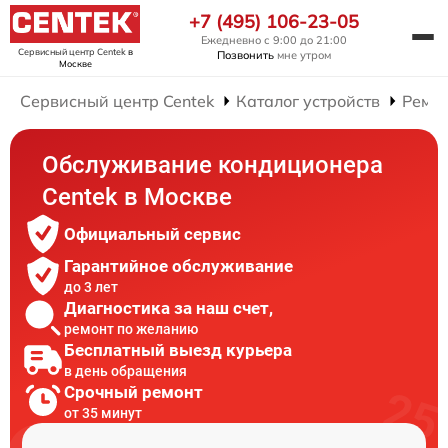
+7 (495) 106-23-05
Ежедневно с 9:00 до 21:00
Сервисный центр Centek
в
Позвонить
мне утром
Москве
Сервисный центр Centek
Каталог устройств
Ремо
Обслуживание кондиционера
Centek в Москве
Официальный сервис
Гарантийное обслуживание
до 3 лет
Диагностика за наш счет,
ремонт по желанию
Бесплатный выезд курьера
в день обращения
Срочный ремонт
от 35 минут